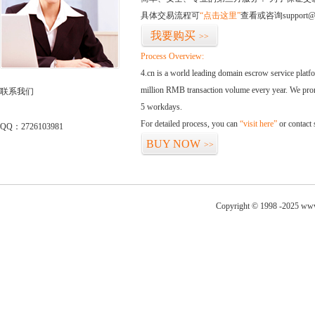
具体交易流程可
“点击这里”
查看或咨询support@
我要购买
>>
Process Overview:
4.cn is a world leading domain escrow service plat
million RMB transaction volume every year. We promi
联系我们
5 workdays.
For detailed process, you can
“visit here”
or contact
QQ：2726103981
BUY NOW
>>
Copyright © 1998 -2025 www.