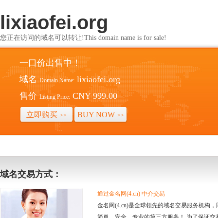
lixiaofei.org
您正在访问的域名可以转让!This domain name is for sale!
一口价出售中！
域名
lixiaofei.org
Domain Name:
售价
CNY 999.00
Listing Price:
立即购买
BUY NOW
>>
>>
域名交易方式：
通过金名网(4.cn) 中介交易
金名网(4.cn)是全球领先的域名交易服务机
简单、安全、专业的第三方服务！ 为了保证交